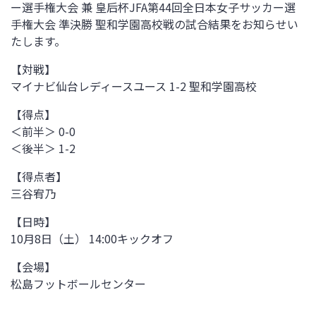
ー選手権大会 兼 皇后杯JFA第44回全日本女子サッカー選
手権大会 準決勝 聖和学園高校戦の試合結果をお知らせい
たします。
【対戦】
マイナビ仙台レディースユース 1-2 聖和学園高校
【得点】
＜前半＞ 0-0
＜後半＞ 1-2
【得点者】
三谷宥乃
【日時】
10月8日（土） 14:00キックオフ
【会場】
松島フットボールセンター