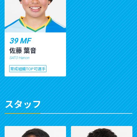
39 MF
佐藤 葉音
SATO Hanon
育成組織TOP可選手
スタッフ