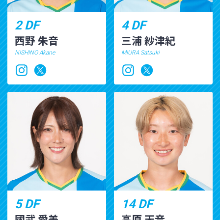
2 DF
4 DF
西野 朱音
三浦 紗津紀
NISHINO Akane
MIURA Satsuki
5 DF
14 DF
國武 愛美
高原 天音