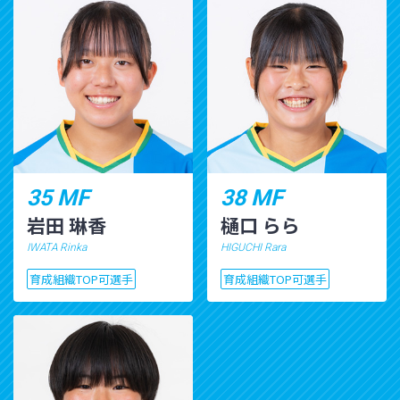
35 MF
38 MF
岩田 琳香
樋口 らら
IWATA Rinka
HIGUCHI Rara
育成組織TOP可選手
育成組織TOP可選手