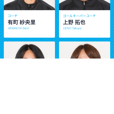
コーチ
ゴールキーパーコーチ
有町 紗央里
上野 拓也
ARIMACHI Saori
UENO Takuya
アシスタントゴールキーパー
メディカル＆コンディショニ
コーチ
ンググループ チーフ
齊藤 彩佳
檜山 里美
SAITO Ayaka
HIYAMA Satomi