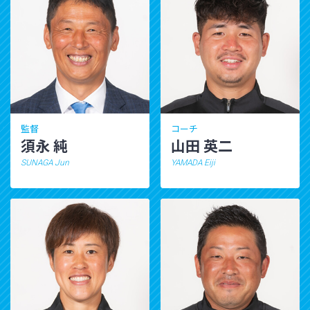
監督
コーチ
須永 純
山田 英二
SUNAGA Jun
YAMADA Eiji