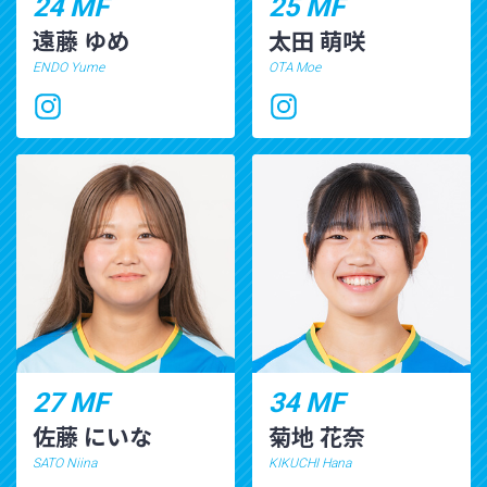
24 MF
25 MF
遠藤 ゆめ
太田 萌咲
ENDO Yume
OTA Moe
27 MF
34 MF
佐藤 にいな
菊地 花奈
SATO Niina
KIKUCHI Hana