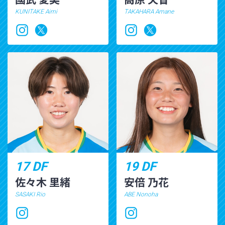
KUNITAKE Aimi
TAKAHARA Amane
17 DF
19 DF
佐々木 里緒
安倍 乃花
SASAKI Rio
ABE Nonoha