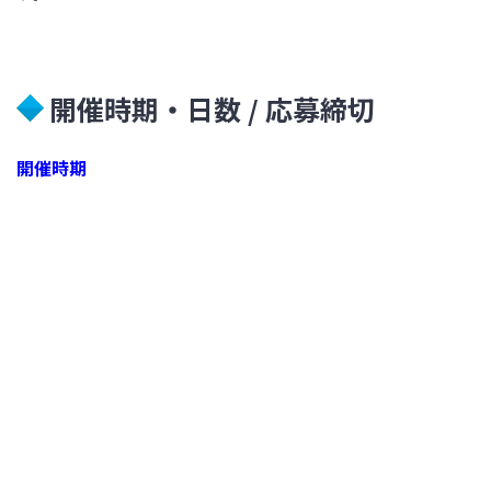
開催時期・日数 / 応募締切
開催時期
7月中旬～8月上旬にかけて実施。日程はマイナビ2023
よりご確認ください。
日数
1日（ワンデー仕事体験）
応募締切
2021年6月28日（月）まで。（マイナビ2023でのエント
リー締切となります。）
※マイページでのWEBエントリーシート提出締切は7月
4日（日）となります。