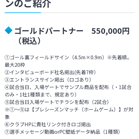
ンのご紹介
ゴールドパートナー 550,000円
（税込）
①ゴール裏フィールドサイン（4.5m×0.9m）※先着順。
最大20枠
②インタビューボード社名掲出(先着7枠）
③エントランスサイン掲出（ロゴあり）
④試合当日、入場ゲートでサンプル商品を配布（・1試合
のみ・1社1種類まで、規定あり）
⑤試合当日入場ゲートでチラシを配布（2試合）
※①～⑤は【プレシーズンマッチ（ホームゲーム）】が対
象
⑥クラブHPに貴社リンク付きロゴ掲出
⑦選手メッセージ動画orPC壁紙データ納品（1種類）