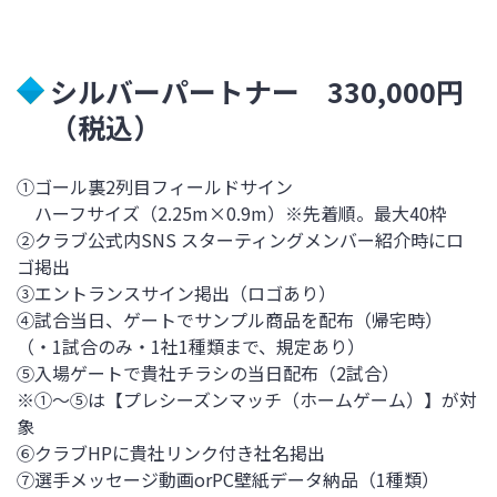
シルバーパートナー 330,000円
（税込）
①ゴール裏2列目フィールドサイン
ハーフサイズ（2.25m×0.9m）※先着順。最大40枠
②クラブ公式内SNS スターティングメンバー紹介時にロ
ゴ掲出
③エントランスサイン掲出（ロゴあり）
④試合当日、ゲートでサンプル商品を配布（帰宅時）
（・1試合のみ・1社1種類まで、規定あり）
⑤入場ゲートで貴社チラシの当日配布（2試合）
※①～⑤は【プレシーズンマッチ（ホームゲーム）】が対
象
⑥クラブHPに貴社リンク付き社名掲出
⑦選手メッセージ動画orPC壁紙データ納品（1種類）