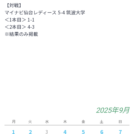
【対戦】
マイナビ仙台レディース 5-4 筑波大学
＜1本目＞ 1-1
＜2本目＞ 4-3
※結果のみ掲載
2025年9月
月
火
水
木
金
土
日
1
2
4
5
6
7
3