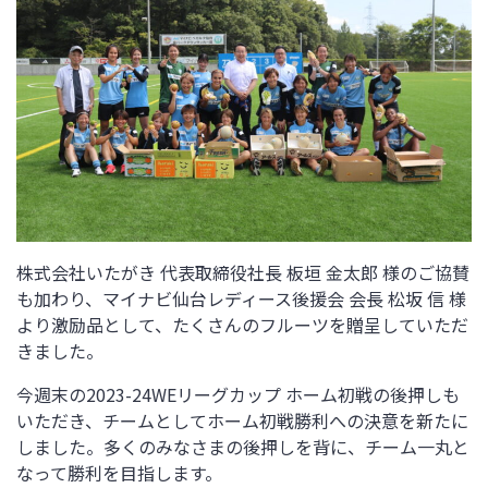
株式会社いたがき 代表取締役社長 板垣 金太郎 様のご協賛
も加わり、マイナビ仙台レディース後援会 会長 松坂 信 様
より激励品として、たくさんのフルーツを贈呈していただ
きました。
今週末の
2023-24WEリーグカップ ホーム初戦
の後押しも
いただき、チームとして
ホーム初戦
勝利への決意を新たに
しました。多くのみなさまの後押しを背に、チーム一丸と
なって勝利を目指します。