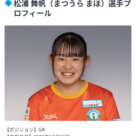
松浦 舞帆（まつうら まほ）選手プ
ロフィール
【ポジション】GK