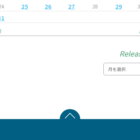
25
26
27
29
24
28
31
月
Relea