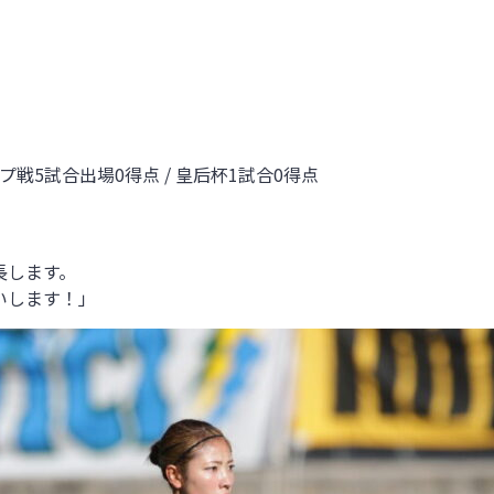
プ戦5試合出場
0
得点 / 皇后杯1試合
0
得点
。
長します。
いします！」