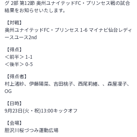
グ 2部 第12節 奥州ユナイテッド
FC
・プリンセス戦
の試合
結果をお知らせいたします。
【対戦】
奥州ユナイテッド
FC
・プリンセス
1
-6 マイナビ仙台レディ
ースユース
2nd
【得点】
＜前半＞
1-1
＜後半＞
0-5
【得点者】
村上渚紗、伊藤陽菜、吉田桃子、西尾莉緒、、森屋凜子、
OG
【日時】
9月23日(火・祝)13:00
キックオフ
【会場】
胆沢川桜づつみ運動広場