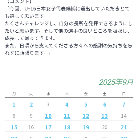
【コメント】
「今回、Uｰ16日本女子代表候補に選出していただきとて
も嬉しく思います。
たくさんチャレンジし、自分の長所を発揮できるようにし
たいと思います。そして他の選手の良いところを吸収し、
成長して帰ってきます。
また、日頃から支えてくださる方々への感謝の気持ちを忘
れずに頑張ります。」
2025年9月
月
火
水
木
金
土
日
1
2
4
5
6
7
3
10
11
12
13
8
9
14
15
17
18
19
21
16
20