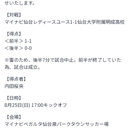
せいたします。
【対戦】
マイナビ仙台レディースユース1-1
仙台大学附属明成高校
【得点】
＜前半＞ 1-1
＜後半＞ 0-0
※雷のため、後半7分で試合中止。前半が終了していた
為、試合は成立。
【得点者】
内田桜央
【日時】
8月25日(日)
17:00
キックオフ
【会場】
マイナビベガルタ仙台泉パークタウンサッカー場