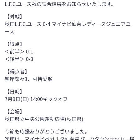
L.F.C.ユース戦の試合結果をお知らせいたします。
【対戦】
秋田L.F.C.ユース 0-4 マイナビ仙台レディースジュニアユ
ース
【得点】
＜前半＞ 0-1
＜後半＞ 0-3
【得点者】
峯岸菜々3、村椿愛瑠
【日時】
7月9日(日) 14:00キックオフ
【会場】
秋田県立中央公園運動広場(秋田県)
今節も応援ありがとうございました。
次節は、
マイナビベガルタ仙台泉パークタウンサッカー場