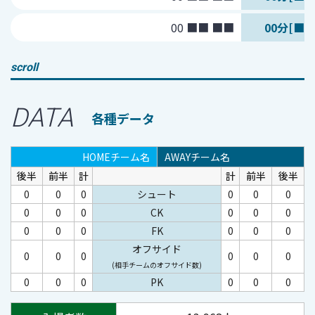
00 ■■ ■■
00分[■■
scroll
DATA
各種データ
HOMEチーム名
AWAYチーム名
後半
前半
計
計
前半
後半
0
0
0
シュート
0
0
0
0
0
0
CK
0
0
0
0
0
0
FK
0
0
0
オフサイド
0
0
0
0
0
0
(相手チームのオフサイド数)
0
0
0
PK
0
0
0