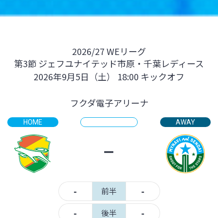
2026/27 WEリーグ
第3節 ジェフユナイテッド市原・千葉レディース
2026年9月5日（土） 18:00 キックオフ
フクダ電子アリーナ
HOME
AWAY
‐
-
-
前半
-
-
後半