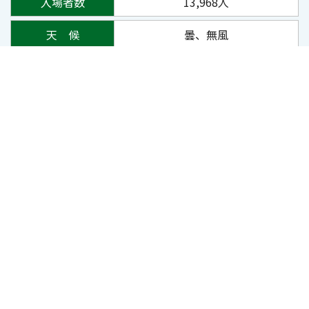
入場者数
13,968人
天 候
曇、無風
気 温
9.7℃
湿 度
71%
ピッチ
全面良芝
時 間
90分
主 審
池内明彦
副 審
中野卓 森川浩次