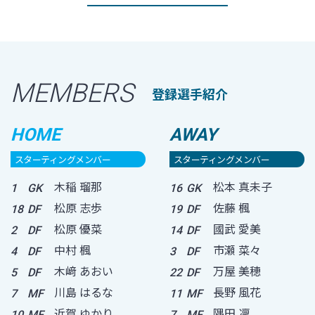
MEMBERS
登録選手紹介
HOME
AWAY
スターティングメンバー
スターティングメンバー
木稲 瑠那
松本 真未子
1
GK
16
GK
松原 志歩
佐藤 楓
18
DF
19
DF
松原 優菜
國武 愛美
2
DF
14
DF
中村 楓
市瀬 菜々
4
DF
3
DF
木﨑 あおい
万屋 美穂
5
DF
22
DF
川島 はるな
長野 風花
7
MF
11
MF
近賀 ゆかり
隅田 凜
10
MF
7
MF