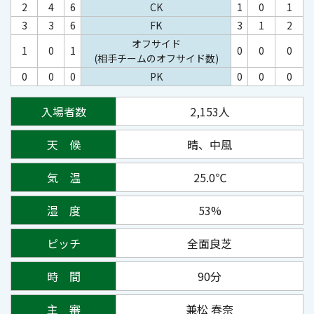
2
4
6
CK
1
0
1
3
3
6
FK
3
1
2
オフサイド
1
0
1
0
0
0
(相手チームのオフサイド数)
0
0
0
PK
0
0
0
入場者数
2,153人
天 候
晴、中風
気 温
25.0℃
湿 度
53%
ピッチ
全面良芝
時 間
90分
主 審
兼松 春奈