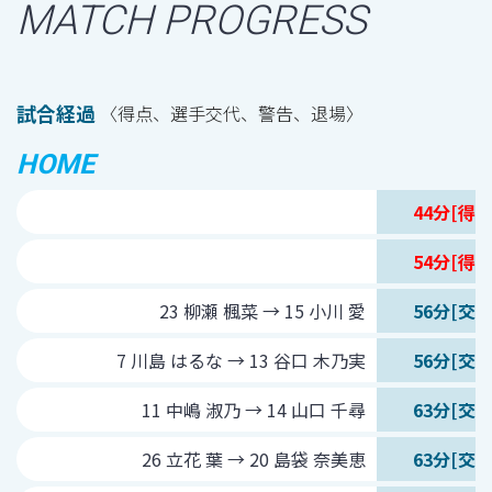
MATCH PROGRESS
試合経過
〈得点、選手交代、警告、退場〉
HOME
44分[得点
54分[得点
23 柳瀬 楓菜 → 15 小川 愛
56分[交代
7 川島 はるな → 13 谷口 木乃実
56分[交代
11 中嶋 淑乃 → 14 山口 千尋
63分[交代
26 立花 葉 → 20 島袋 奈美恵
63分[交代