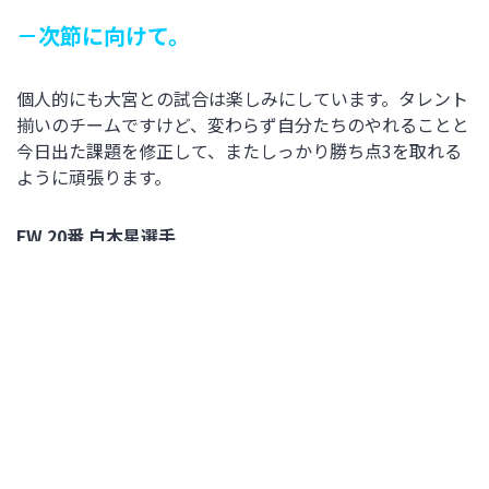
－次節に向けて。
個人的にも大宮との試合は楽しみにしています。タレント
揃いのチームですけど、変わらず自分たちのやれることと
今日出た課題を修正して、またしっかり勝ち点3を取れる
ように頑張ります。
FW 20番 白木星選手
－先発での出場、どんなイメージでピッチに
入ったか。
前回点を取れなかったので、絶対点取ろうと思って入りま
した。
－ゴールを狙い続けた中でなかなか決まらな