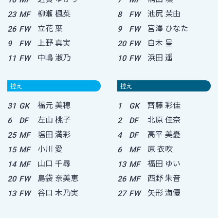
柳瀬 楓菜
池尻 茉由
23
MF
8
FW
立花 葉
宮澤 ひなた
26
FW
9
FW
上野 真実
白木 星
9
FW
20
FW
中嶋 淑乃
浜田 遥
11
FW
10
FW
控え
控え
福元 美穂
齊藤 彩佳
31
GK
1
GK
左山 桃子
北原 佳奈
6
DF
2
DF
塩田 満彩
高平 美憂
25
MF
4
DF
小川 愛
原 衣吹
15
MF
6
MF
山口 千尋
福田 ゆい
14
MF
13
MF
島袋 奈美恵
西野 朱音
20
FW
26
MF
谷口 木乃実
矢形 海優
13
FW
27
FW