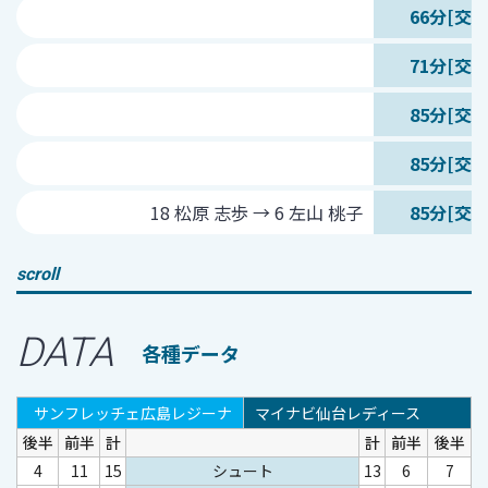
66分[交代
71分[交代
85分[交代
85分[交代
18 松原 志歩 → 6 左山 桃子
85分[交代
scroll
DATA
各種データ
サンフレッチェ広島レジーナ
マイナビ仙台レディース
後半
前半
計
計
前半
後半
4
11
15
シュート
13
6
7