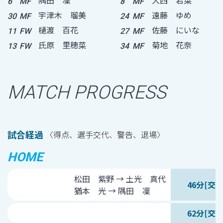
6
MF
8
MF
宇津木 瑠美
遠藤 ゆめ
30
MF
24
MF
樋渡 百花
佐藤 にいな
11
FW
27
MF
氏原 里穂菜
菊地 花奈
13
FW
34
MF
MATCH PROGRESS
試合経過
〈得点、選手交代、警告、退場〉
HOME
松田 紫野 → 土光 真代
46分[交代
猶本 光 → 隅田 凜
62分[交代