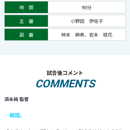
時 間
90分
主 審
小野田 伊佐子
副 審
柿本 麻希、岩本 毬花
試合後コメント
COMMENTS
須永純 監督
―総括。