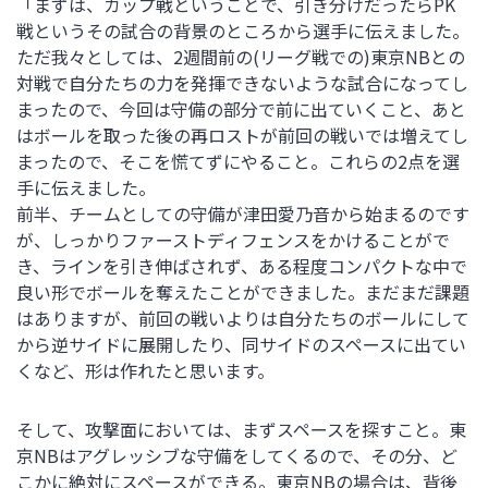
「まずは、カップ戦ということで、引き分けだったらPK
戦というその試合の背景のところから選手に伝えました。
ただ我々としては、2週間前の(リーグ戦での)東京NBとの
対戦で自分たちの力を発揮できないような試合になってし
まったので、今回は守備の部分で前に出ていくこと、あと
はボールを取った後の再ロストが前回の戦いでは増えてし
まったので、そこを慌てずにやること。これらの2点を選
手に伝えました。
前半、チームとしての守備が津田愛乃音から始まるのです
が、しっかりファーストディフェンスをかけることがで
き、ラインを引き伸ばされず、ある程度コンパクトな中で
良い形でボールを奪えたことができました。まだまだ課題
はありますが、前回の戦いよりは自分たちのボールにして
から逆サイドに展開したり、同サイドのスペースに出てい
くなど、形は作れたと思います。
そして、攻撃面においては、まずスペースを探すこと。東
京NBはアグレッシブな守備をしてくるので、その分、ど
こかに絶対にスペースができる。東京NBの場合は、背後