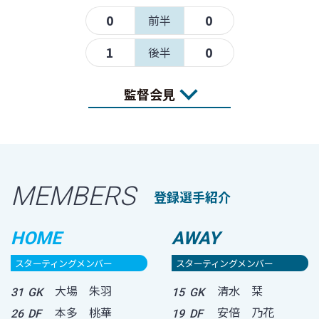
0
0
前半
1
0
後半
監督会見
MEMBERS
登録選手紹介
HOME
AWAY
スターティングメンバー
スターティングメンバー
大場 朱羽
清水 栞
31
GK
15
GK
本多 桃華
安倍 乃花
26
DF
19
DF