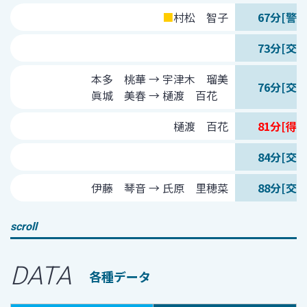
■
村松 智子
67分[警告
73分[交代
本多 桃華 → 宇津木 瑠美
76分[交代
眞城 美春 → 樋渡 百花
樋渡 百花
81分[得点
84分[交代
伊藤 琴音 → 氏原 里穂菜
88分[交代
scroll
DATA
各種データ