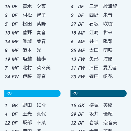
青木 夕菜
三浦 紗津紀
16
DF
4
DF
村松 智子
西野 朱音
3
DF
2
DF
松田 紫野
石坂 咲樹
5
DF
37
DF
菅野 奏音
江崎 世来
10
MF
18
MF
眞城 美春
井上 陽菜
14
MF
6
MF
猶本 光
太田 萌咲
8
MF
25
MF
塩越 柚歩
矢形 海優
19
MF
13
FW
北村 菜々美
津田 愛乃音
7
MF
31
FW
伊藤 琴音
篠田 帆花
24
FW
20
FW
控え
控え
野田 にな
横堀 美優
1
GK
16
GK
土光 真代
坂井 優紀
4
DF
29
DF
坂部 幸菜
岩城 恋音美
22
DF
32
DF
隅田 凜
大西 若菜