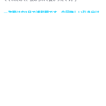
―次節は中3日で浦和戦です。今回悔しい引き分け
になりましたが、課題をどう修正して次節に挑みま
すか？
「浦和は強いチームです。一人一人の個の力も強いので、
私たちも短い時間でできることは限られていますが、粘り
強い守備をして、少しのチャンスでゴールを決めきり、勝
ち点3をもぎ取りたいです。」
MF 25 太田萌咲選手
―試合を振り返って下さい。
「守備の時間が多くて、我慢の時間が長かったですが、2
点取って勝ちきりたかったという思いです。」