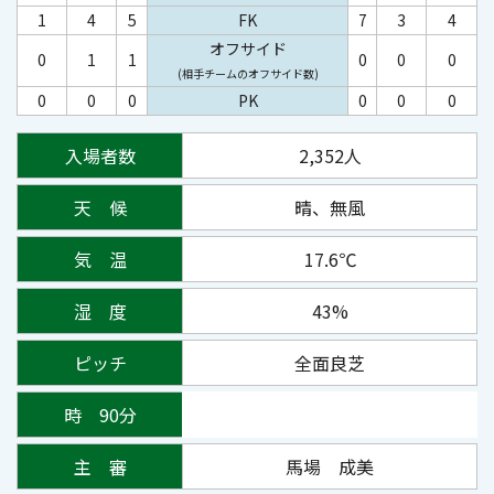
1
4
5
FK
7
3
4
オフサイド
0
1
1
0
0
0
(相手チームのオフサイド数)
0
0
0
PK
0
0
0
入場者数
2,352人
天 候
晴、無風
気 温
17.6℃
湿 度
43%
ピッチ
全面良芝
時 90分
主 審
馬場 成美