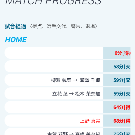
MATCH PROGRESS
試合経過
〈得点、選手交代、警告、退場〉
HOME
6分[得点
58分[交代
柳瀬 楓菜 → 瀧澤 千聖
59分[交代
立花 葉 → 松本 茉奈加
59分[交代
64分[得点
上野 真実
68分[得点
古賀 花野 →
髙橋 美夕紀
75分[交代