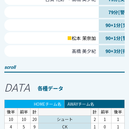
79分[警告
90+1分[交
■
松本 茉奈加
90+1分[警
髙橋 美夕紀
90+3分[得
scroll
DATA
各種データ
HOMEチーム名
AWAYチーム名
後半
前半
計
計
前半
後半
10
10
20
シュート
2
1
1
4
5
9
CK
1
0
1