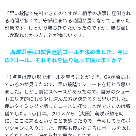
「早い段階で先制できたのですが、相手の攻撃に圧倒され
る時間が多くて、守備にまわる時間が長くなってしまった
印象です。しっかり勝ちきりたかったのですが、勝ち点1
しか取れなかったことが悔しいです。」
―廣澤選手は3試合連続ゴールを決めました。今日
の2ゴール、それぞれを振り返って頂けますか？
「1点目は良い形でボールを奪うことができ、GKが前に出
ているのが見えたので、早い段階でシュートを打とう思い
ました。しかし前にスペースがあったので、自分のシュー
トエリア的にもう少し運んだ方が決まるなと思いました。
良いタイミングで狙ったコースに打つことができたのは収
穫でした。2点目は、クロスから（太田）萌咲が触る時
に、ここに来るということを感じたので、予測してそのポ
ジションに入りました。萌咲も良いところにボールを返し
てくれたので、決められて良かったです。」