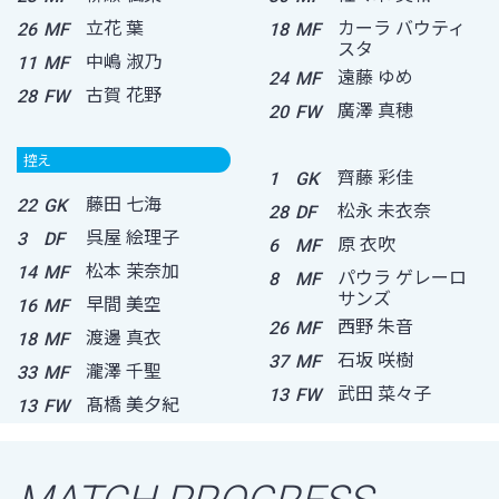
立花 葉
カーラ バウティ
26
MF
18
MF
スタ
中嶋 淑乃
11
MF
遠藤 ゆめ
24
MF
古賀 花野
28
FW
廣澤 真穂
20
FW
控え
齊藤 彩佳
1
GK
藤田 七海
22
GK
松永 未衣奈
28
DF
呉屋 絵理子
3
DF
原 衣吹
6
MF
松本 茉奈加
14
MF
パウラ ゲレーロ
8
MF
サンズ
早間 美空
16
MF
西野 朱音
26
MF
渡邊 真衣
18
MF
石坂 咲樹
37
MF
瀧澤 千聖
33
MF
武田 菜々子
13
FW
髙橋 美夕紀
13
FW