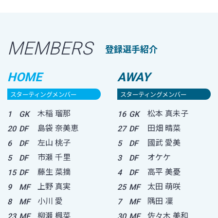
MEMBERS
登録選手紹介
HOME
AWAY
スターティングメンバー
スターティングメンバー
木稲 瑠那
松本 真未子
1
GK
16
GK
島袋 奈美恵
田畑 晴菜
20
DF
27
DF
左山 桃子
國武 愛美
6
DF
5
DF
市瀬 千里
オケケ
5
DF
3
DF
藤生 菜摘
高平 美憂
15
DF
4
DF
上野 真実
太田 萌咲
9
MF
25
MF
小川 愛
隅田 凜
8
MF
7
MF
柳瀬 楓菜
佐々木 美和
23
MF
30
MF