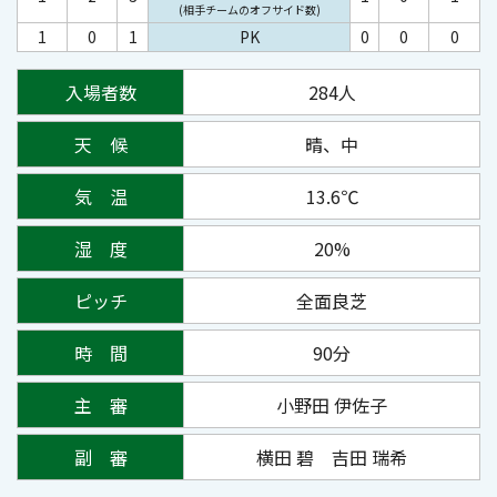
(相手チームのオフサイド数)
1
0
1
PK
0
0
0
入場者数
284人
天 候
晴、中
気 温
13.6℃
湿 度
20%
ピッチ
全面良芝
時 間
90分
主 審
小野田 伊佐子
副 審
横田 碧 吉田 瑞希