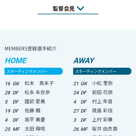
監督会見
MEMBERS
登録選手紹介
HOME
AWAY
スターティングメンバー
スターティングメンバー
松本 真未子
小松 里弥
16
GK
21
GK
松永 未衣奈
前田 花依
28
DF
24
DF
國武 愛美
村上 朱音
5
DF
4
DF
佐藤 楓
筬島 彩佳
19
DF
27
DF
高平 美憂
上村 彩華
4
DF
3
DF
太田 萌咲
桜井 由衣香
25
MF
26
MF