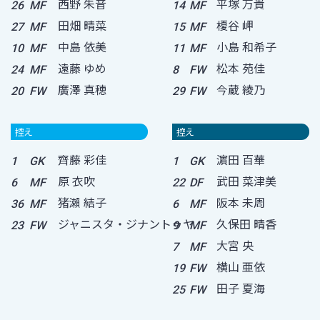
西野 朱音
平塚 万貴
26
MF
14
MF
田畑 晴菜
榎谷 岬
27
MF
15
MF
中島 依美
小島 和希子
10
MF
11
MF
遠藤 ゆめ
松本 苑佳
24
MF
8
FW
廣澤 真穂
今蔵 綾乃
20
FW
29
FW
控え
控え
齊藤 彩佳
濵田 百華
1
GK
1
GK
原 衣吹
武田 菜津美
6
MF
22
DF
猪瀨 結子
阪本 未周
36
MF
6
MF
ジャニスタ・ジナントゥヤ
久保田 晴香
23
FW
9
MF
大宮 央
7
MF
横山 亜依
19
FW
田子 夏海
25
FW