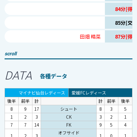
84分[得点
85分[交代
田畑 晴菜
87分[得点
scroll
DATA
各種データ
マイナビ仙台レディース
愛媛FCレディース
後半
前半
計
計
前半
後半
8
9
17
シュート
8
3
5
1
2
3
CK
3
2
1
7
7
14
FK
9
5
4
オフサイド
1
2
3
1
0
1