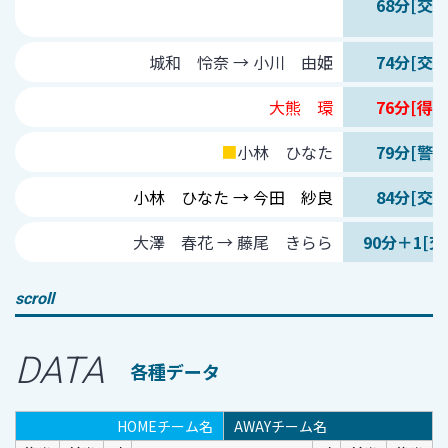
68分[交代
城和 怜奈 → 小川 由姫
74分[交代
大熊 環
76分[得点
■
小林 ひなた
79分[警告
小林 ひなた → 今田 紗良
84分[交代
大澤 春花 → 藤尾 きらら
90分＋1[交
scroll
DATA
各種データ
HOMEチーム名
AWAYチーム名