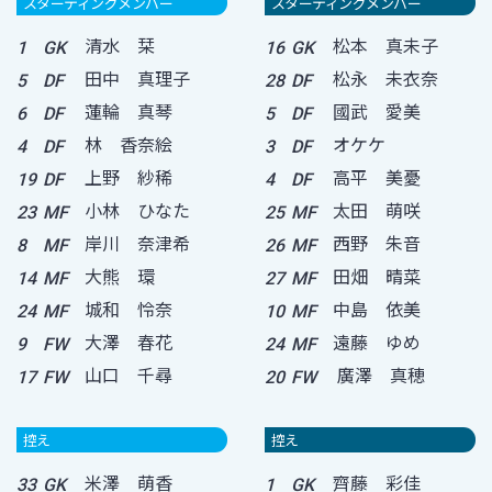
スターティングメンバー
スターティングメンバー
清水 栞
松本 真未子
1
GK
16
GK
田中 真理子
松永 未衣奈
5
DF
28
DF
蓮輪 真琴
國武 愛美
6
DF
5
DF
林 香奈絵
オケケ
4
DF
3
DF
上野 紗稀
高平 美憂
19
DF
4
DF
小林 ひなた
太田 萌咲
23
MF
25
MF
岸川 奈津希
西野 朱音
8
MF
26
MF
大熊 環
田畑 晴菜
14
MF
27
MF
城和 怜奈
中島 依美
24
MF
10
MF
大澤 春花
遠藤 ゆめ
9
FW
24
MF
山口 千尋
廣澤 真穂
17
FW
20
FW
控え
控え
米澤 萌香
齊藤 彩佳
33
GK
1
GK