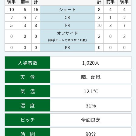
後半
前半
計
計
前半
後半
10
6
16
シュート
8
4
4
2
５
7
CK
3
1
2
5
3
8
FK
10
3
7
オフサイド
0
0
0
3
0
3
(相手チームのオフサイド数)
0
0
0
PK
0
0
0
入場者数
1,020人
天 候
晴、弱風
気 温
12.1℃
湿 度
31%
ピッチ
全面良芝
時 間
90分