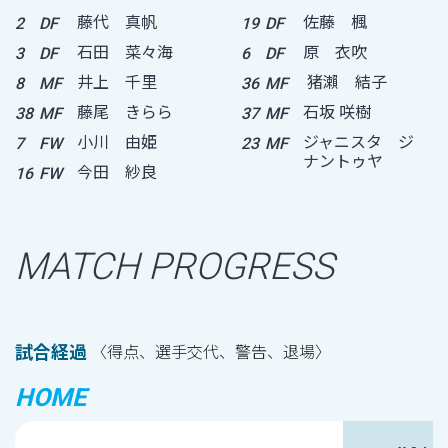
藤代 真帆
佐藤 楓
2
DF
19
DF
石田 菜々海
原 衣吹
3
DF
6
DF
井上 千里
猪瀨 結子
8
MF
36
MF
藤尾 きらら
石坂 咲樹
38
MF
37
MF
小川 由姫
ジャニスタ ジ
7
FW
23
MF
ナントゥヤ
今田 紗良
16
FW
MATCH PROGRESS
試合経過
〈得点、選手交代、警告、退場〉
HOME