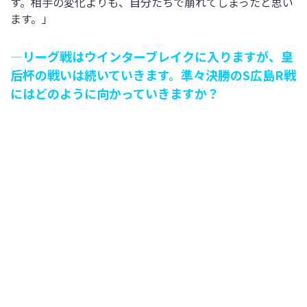
す。相手の変化よりも、自分たちで崩れてしまったと思い
ます。」
―リーグ戦はウインターブレイクに入りますが、皇
后杯の戦いは続いていきます。準々決勝のS広島R戦
にはどのように向かっていきますか？
「来週すぐに皇后杯の試合があるので、勝ち切ることを大
前提として準備をしていきます。リーグ戦はウインターブ
レイクをはさむということで、前期は勝利が少なかったの
で、後期に向けて、チームとしての土台を作っていけるよ
うに過ごしたいと思います。」
DF 5 國武愛美選手