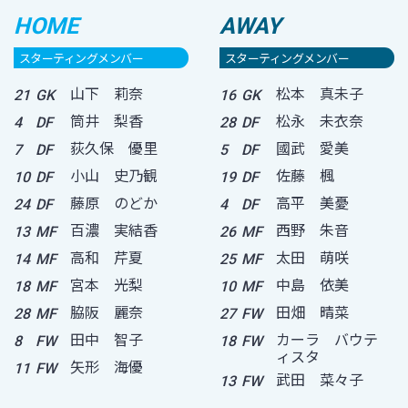
HOME
AWAY
スターティングメンバー
スターティングメンバー
山下 莉奈
松本 真未子
21
GK
16
GK
筒井 梨香
松永 未衣奈
4
DF
28
DF
荻久保 優里
國武 愛美
7
DF
5
DF
小山 史乃観
佐藤 楓
10
DF
19
DF
藤原 のどか
高平 美憂
24
DF
4
DF
百濃 実結香
西野 朱音
13
MF
26
MF
高和 芹夏
太田 萌咲
14
MF
25
MF
宮本 光梨
中島 依美
18
MF
10
MF
脇阪 麗奈
田畑 晴菜
28
MF
27
FW
田中 智子
カーラ バウテ
8
FW
18
FW
ィスタ
矢形 海優
11
FW
武田 菜々子
13
FW