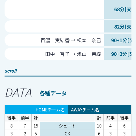
68分[交代
82分[交代
百濃 実結香 → 松本 奈己
90+1分[交
田中 智子 → 浅山 茉緩
90+3分[交
scroll
DATA
各種データ
HOMEチーム名
AWAYチーム名
後半
前半
計
計
前半
後半
8
7
15
シュート
10
4
6
3
2
5
CK
6
3
3