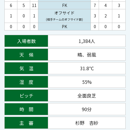
6
5
11
FK
7
4
3
オフサイド
1
0
1
3
2
1
(相手チームのオフサイド数)
0
0
0
PK
0
0
0
入場者数
1,384人
天 候
晴、弱風
気 温
31.8℃
湿 度
55%
ピッチ
全面良芝
時 間
90分
主 審
杉野 杏紗