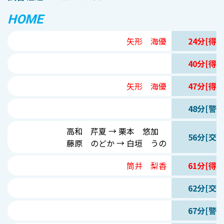
HOME
矢形 海優
24分[得点
40分[得点
矢形 海優
47分[得点
48分[警告
高和 芹夏 → 栗本 悠加
56分[交代
藤原 のどか → 白垣 うの
筒井 梨香
61分[得点
62分[交代
67分[警告