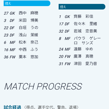
控え
控え
西中 麻穂
27
GK
齊藤 彩佳
1
GK
米田 博美
3
DF
佐々木 里緒
17
DF
白垣 うの
22
DF
岩城 恋音美
32
DF
浅山 茉緩
23
DF
パウラ ゲレー
8
MF
松本 奈己
ロ サンズ
6
MF
遠藤 ゆめ
中西 ふう
24
MF
16
MF
廣澤 真穂
栗本 悠加
20
FW
36
FW
津田 愛乃音
31
FW
MATCH PROGRESS
試合経過
〈得点、選手交代、警告、退場〉