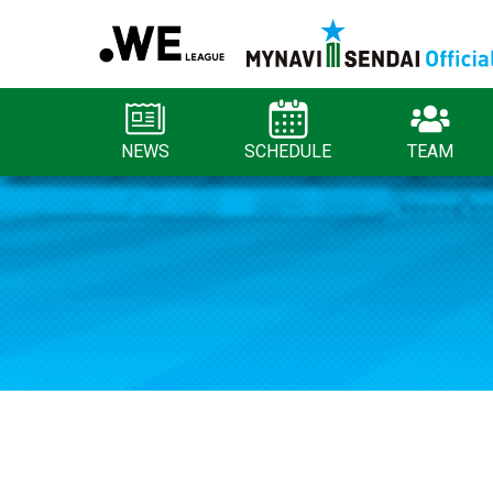
NEWS
SCHEDULE
TEAM