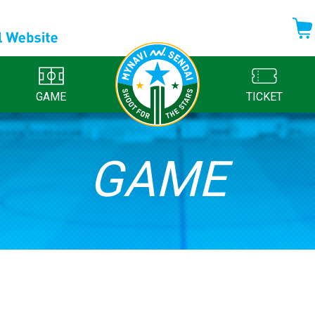
GAME
TICKET
GAME