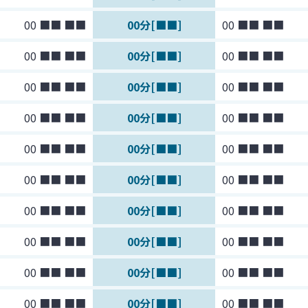
00 ■■ ■■
00分[■■]
00 ■■ ■■
00 ■■ ■■
00分[■■]
00 ■■ ■■
00 ■■ ■■
00分[■■]
00 ■■ ■■
00 ■■ ■■
00分[■■]
00 ■■ ■■
00 ■■ ■■
00分[■■]
00 ■■ ■■
00 ■■ ■■
00分[■■]
00 ■■ ■■
00 ■■ ■■
00分[■■]
00 ■■ ■■
00 ■■ ■■
00分[■■]
00 ■■ ■■
00 ■■ ■■
00分[■■]
00 ■■ ■■
00 ■■ ■■
00分[■■]
00 ■■ ■■