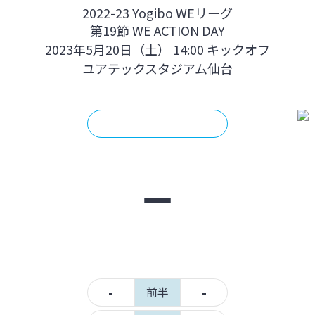
2022-23 Yogibo WEリーグ
第19節 WE ACTION DAY
2023年5月20日（土） 14:00 キックオフ
ユアテックスタジアム仙台
‐
-
-
前半