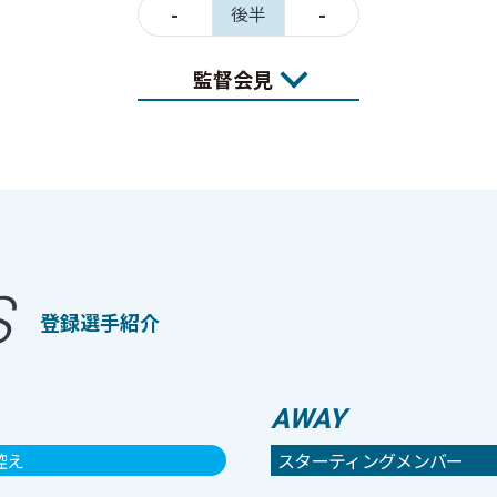
-
-
後半
監督会見
S
登録選手紹介
AWAY
控え
スターティングメンバー