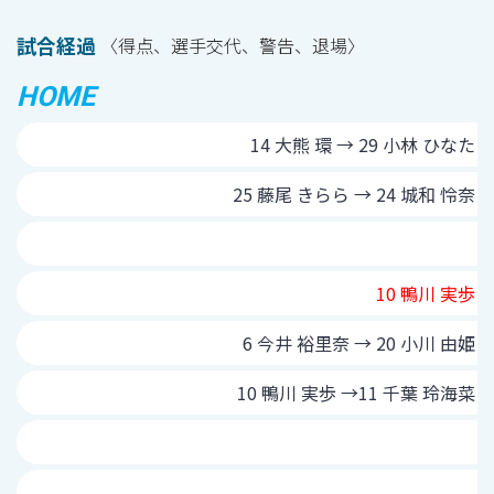
試合経過
〈得点、選手交代、警告、退場〉
HOME
14 大熊 環 → 29 小林 ひなた
25 藤尾 きらら → 24 城和 怜奈
10 鴨川 実歩
6 今井 裕里奈 → 20 小川 由姫
10 鴨川 実歩 →11 千葉 玲海菜