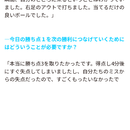
ました。右足のアウトで打ちました。当てるだけの
良いボールでした。」
―今日の勝ち点１を次の勝利につなげていくために
はどういうことが必要ですか？
「本当に勝ち点3を取りたかったです。得点し4分後
にすぐ失点してしまいましたし、自分たちのミスか
らの失点だったので、すごくもったいなかったで
す。勝ちきれないところも課題なのかなと思いま
す。今シーズンは残り4試合ですし、勝利のために
続けていくだけなので、次の試合に向けて良い準備
をしたいです。」
MF7番 隅田凜選手