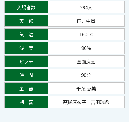
入場者数
294人
天 候
雨、中風
気 温
16.2℃
湿 度
90%
ピッチ
全面良芝
時 間
90分
主 審
千葉 恵美
副 審
萩尾麻衣子 吉田瑞希