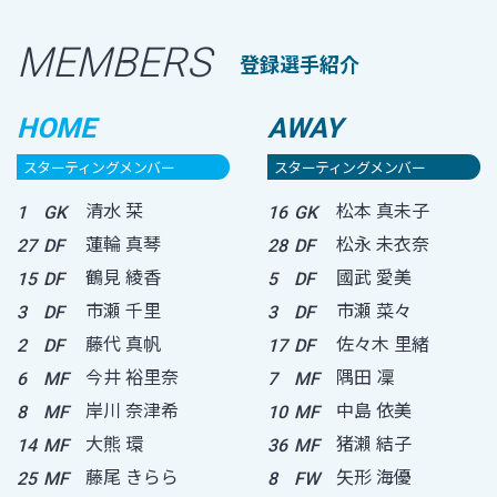
MEMBERS
登録選手紹介
HOME
AWAY
スターティングメンバー
スターティングメンバー
清水 栞
松本 真未子
1
GK
16
GK
蓮輪 真琴
松永 未衣奈
27
DF
28
DF
鶴見 綾香
國武 愛美
15
DF
5
DF
市瀬 千里
市瀬 菜々
3
DF
3
DF
藤代 真帆
佐々木 里緒
2
DF
17
DF
今井 裕里奈
隅田 凜
6
MF
7
MF
岸川 奈津希
中島 依美
8
MF
10
MF
大熊 環
猪瀨 結子
14
MF
36
MF
藤尾 きらら
矢形 海優
25
MF
8
FW