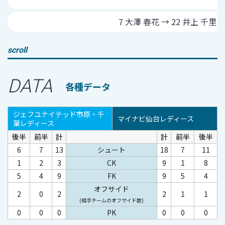
7 大澤 春花 → 22 井上 千里
scroll
DATA
各種データ
ジェフユナイテッド市原・千
マイナビ仙台レディース
葉レディース
後半
前半
計
計
前半
後半
6
7
13
シュート
18
7
11
1
2
3
CK
9
1
8
5
4
9
FK
9
5
4
オフサイド
2
0
2
2
1
1
(相手チームのオフサイド数)
0
0
0
PK
0
0
0