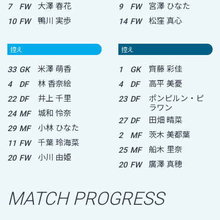
大澤 春花
宮澤 ひなた
7
FW
9
FW
鴨川 実歩
松窪 真心
10
FW
14
FW
控え
控え
米澤 萌香
齊藤 彩佳
33
GK
1
GK
林 香奈絵
高平 美憂
4
DF
4
DF
井上 千里
ポンピルン・ピ
22
DF
23
DF
ラワン
城和 怜奈
24
MF
田畑 晴菜
27
DF
小林 ひなた
29
MF
茨木 美都葉
2
MF
千葉 玲海菜
11
FW
船木 里奈
25
MF
小川 由姫
20
FW
廣澤 真穂
20
FW
MATCH PROGRESS