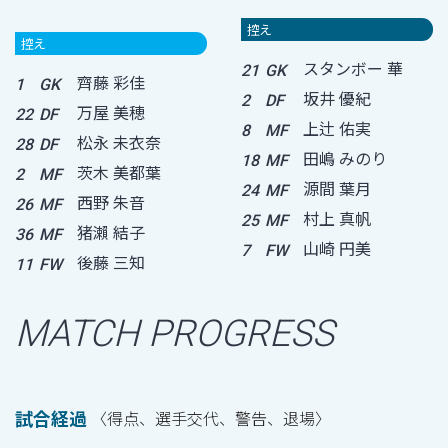
控え
控え
スタンボー 華
21
GK
齊藤 彩佳
1
GK
坂井 優紀
2
DF
万屋 美穂
22
DF
上辻 佑実
8
MF
松永 未衣奈
28
DF
田嶋 みのり
18
MF
茨木 美都葉
2
MF
源間 葉月
24
MF
西野 朱音
26
MF
村上 真帆
25
MF
猪瀨 結子
36
MF
山崎 円美
7
FW
後藤 三知
11
FW
MATCH PROGRESS
試合経過
〈得点、選手交代、警告、退場〉