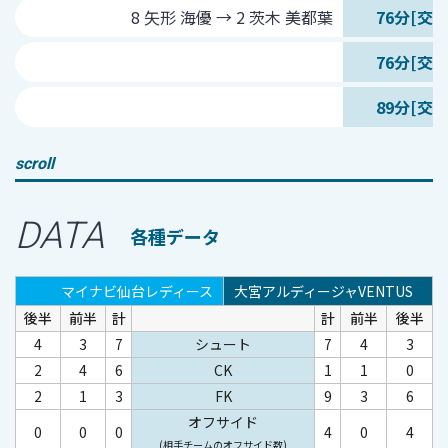
8 矢形 海優 → 2 茨木 美都葉
76分[交代
76分[交代
89分[交代
scroll
DATA
各種データ
マイナビ仙台レディース
大宮アルディージャVENTUS
後半
前半
計
計
前半
後半
4
3
7
シュート
7
4
3
2
4
6
CK
1
1
0
2
1
3
FK
9
3
6
オフサイド
0
0
0
4
0
4
(相手チームのオフサイド数)