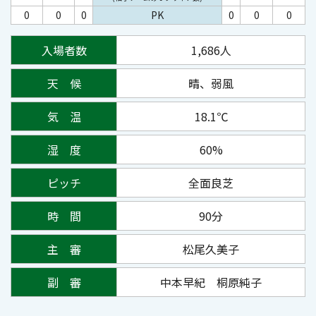
0
0
0
PK
0
0
0
入場者数
1,686人
天 候
晴、弱風
気 温
18.1℃
湿 度
60%
ピッチ
全面良芝
時 間
90分
主 審
松尾久美子
副 審
中本早紀 桐原純子