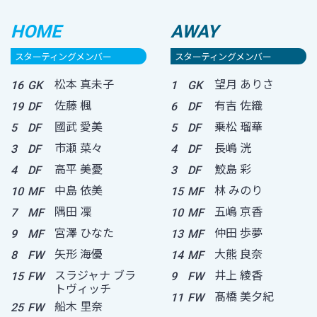
HOME
AWAY
スターティングメンバー
スターティングメンバー
松本 真未子
望月 ありさ
16
GK
1
GK
佐藤 楓
有吉 佐織
19
DF
6
DF
國武 愛美
乗松 瑠華
5
DF
5
DF
市瀬 菜々
長嶋 洸
3
DF
4
DF
高平 美憂
鮫島 彩
4
DF
3
DF
中島 依美
林 みのり
10
MF
15
MF
隅田 凜
五嶋 京香
7
MF
10
MF
宮澤 ひなた
仲田 歩夢
9
MF
13
MF
矢形 海優
大熊 良奈
8
FW
14
MF
スラジャナ ブラ
井上 綾香
15
FW
9
FW
トヴィッチ
髙橋 美夕紀
11
FW
船木 里奈
25
FW