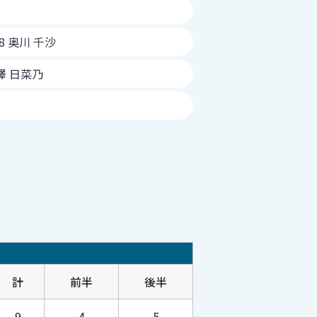
18 奥川 千沙
西澤 日菜乃
計
前半
後半
9
4
5