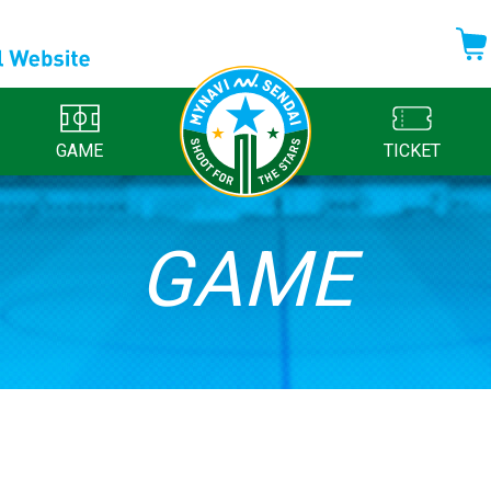
GAME
TICKET
GAME