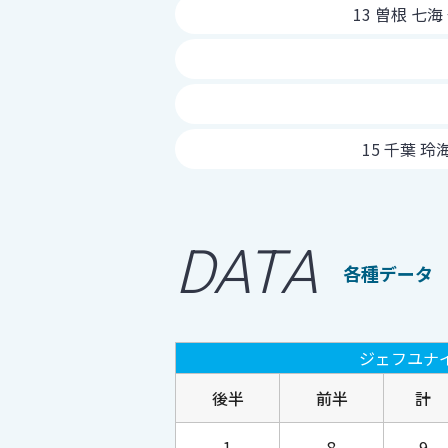
13 曽根 七海
15 千葉 玲
DATA
各種データ
ジェフユナ
後半
前半
計
1
8
9