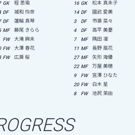
程 思瑜
松本 真未子
7
GK
16
GK
城和 怜奈
國武 愛美
4
DF
14
DF
蓮輪 真琴
市瀬 菜々
7
DF
3
DF
藤尾 きらら
高平 美憂
5
MF
4
DF
大滝 麻未
隅田 凜
FW
7
MF
大澤 春花
長野 風花
0
FW
11
MF
広瀬 桜
矢形 海優
3
FW
27
MF
万屋 美穂
22
MF
宮澤 ひなた
9
FW
白木 星
20
FW
池尻 茉由
8
FW
ROGRESS