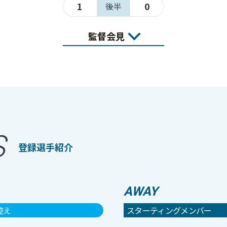
1
0
後半
監督会見
S
登録選手紹介
AWAY
控え
スターティングメンバー