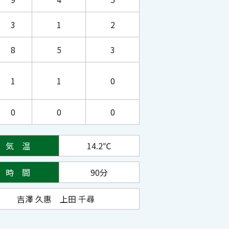
3
1
2
8
5
3
1
1
0
0
0
0
気 温
14.2
℃
時 間
90分
吉澤 久惠
上田 千尋