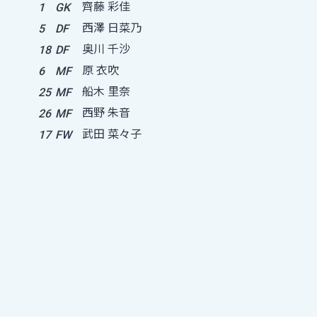
齊藤 彩佳
1
GK
西澤 日菜乃
5
DF
奥川 千沙
18
DF
原 衣吹
6
MF
船木 里奈
25
MF
西野 朱音
26
MF
武田 菜々子
17
FW