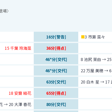
退場〉
16分[警告]
■
3 市瀬 菜々
15
千葉 玲海菜
36分[得点]
46
*
分[交代]
8 池尻 茉由 → 2
46
*
分[交代]
22 万屋 美穂 → 
63分[交代]
20 白木 星 → 1
18
安齋 結花
65分[得点]
花 → 20 大澤 春花
80分[交代]