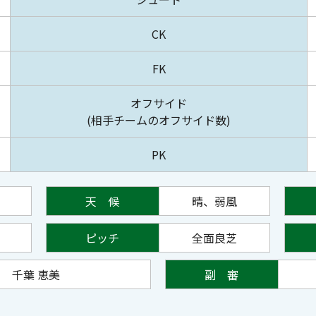
CK
FK
オフサイド
(相手チームのオフサイド数)
PK
天 候
晴、弱風
ピッチ
全面良芝
千葉 恵美
副 審