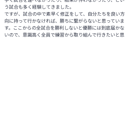
う試合も多く経験してきました。
ですが、試合の中で素早く修正をして、自分たちを良い方
向に持って行かなければ、勝ちに繋がらないと思っていま
す。ここからの全試合を勝利しないと優勝には到底届かな
いので、意識高く全員で練習から取り組んで行きたいと思
います。
27 FW 矢形 海優 選手
2得点の大活躍でした。試合の振り返りをお願いし
ます
前半はシュートに持ち込むことができず終わってしまった
ので、後半の入りからゴールに向かうことを強く意識して
いました。1点目については、隅田選手から良いクロスボ