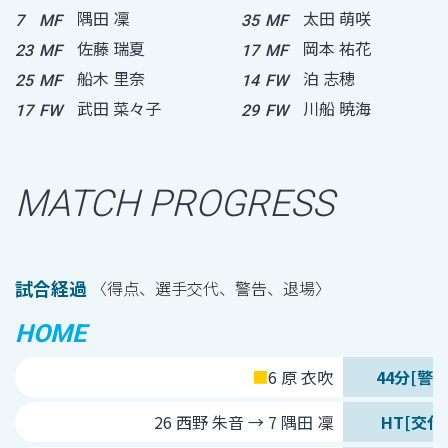
隅田 凜
太田 萌咲
7
MF
35
MF
佐藤 瑞夏
岡本 祐花
23
MF
17
MF
船木 里奈
泊 志穂
25
MF
14
FW
武田 菜々子
川船 暁海
17
FW
29
FW
MATCH PROGRESS
試合経過
〈得点、選手交代、警告、退場〉
HOME
■
6 原 衣吹
44分[警告
26 西野 朱音 → 7 隅田 凜
HT[交代