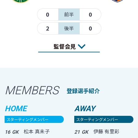
0
0
前半
2
0
後半
監督会見
MEMBERS
登録選手紹介
HOME
AWAY
スターティングメンバー
スターティングメンバー
松本 真未子
伊藤 有里彩
16
GK
21
GK