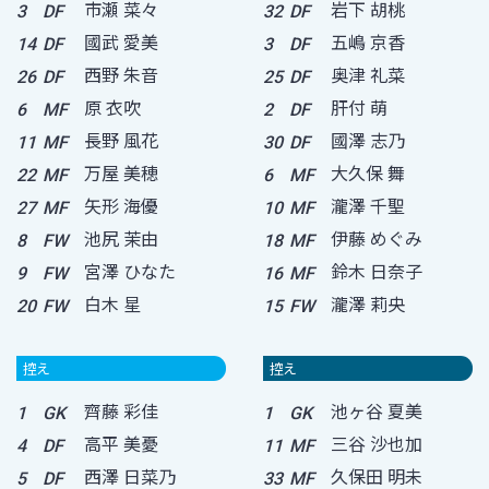
市瀬 菜々
岩下 胡桃
3
DF
32
DF
國武 愛美
五嶋 京香
14
DF
3
DF
西野 朱音
奥津 礼菜
26
DF
25
DF
原 衣吹
肝付 萌
6
MF
2
DF
長野 風花
國澤 志乃
11
MF
30
DF
万屋 美穂
大久保 舞
22
MF
6
MF
矢形 海優
瀧澤 千聖
27
MF
10
MF
池尻 茉由
伊藤 めぐみ
8
FW
18
MF
宮澤 ひなた
鈴木 日奈子
9
FW
16
MF
白木 星
瀧澤 莉央
20
FW
15
FW
控え
控え
齊藤 彩佳
池ヶ谷 夏美
1
GK
1
GK
高平 美憂
三谷 沙也加
4
DF
11
MF
西澤 日菜乃
久保田 明未
5
DF
33
MF