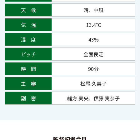
天 候
晴、中風
気 温
13.4℃
湿 度
43%
ピッチ
全面良芝
時 間
90分
主 審
松尾 久美子
副 審
緒方 実央、伊藤 実奈子
監督記者会見