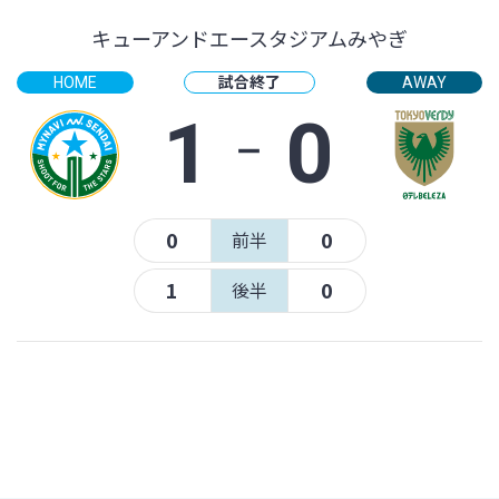
キューアンドエースタジアムみやぎ
試合終了
HOME
AWAY
1
‐
0
0
0
前半
1
0
後半