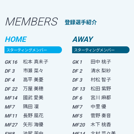
MEMBERS
登録選手紹介
HOME
AWAY
スターティングメンバー
スターティングメンバー
松本 真未子
田中 桃子
GK
16
GK
1
市瀬 菜々
清水 梨紗
DF
3
DF
2
高平 美憂
村松 智子
DF
4
DF
3
万屋 美穂
松田 紫野
DF
22
DF
13
國武 愛美
宮川 麻都
MF
14
DF
6
隅田 凜
中里 優
MF
7
MF
7
長野 風花
菅野 奏音
MF
11
MF
5
矢形 海優
木下 桃香
MF
27
MF
20
池尻 茉由
北村 菜々美
FW
8
MF
14