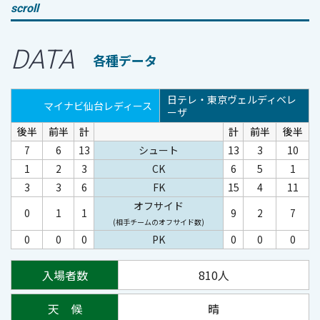
scroll
DATA
各種データ
日テレ・東京ヴェルディベレ
マイナビ仙台レディース
ーザ
後半
前半
計
計
前半
後半
7
6
13
シュート
13
3
10
1
2
3
CK
6
5
1
3
3
6
FK
15
4
11
オフサイド
0
1
1
9
2
7
(相手チームのオフサイド数)
0
0
0
PK
0
0
0
入場者数
810人
天 候
晴