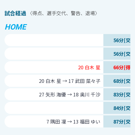
試合経過
〈得点、選手交代、警告、退場〉
HOME
56分[交代
56分[交代
20 白木 星
66分[得点
20 白木 星 → 17 武田 菜々子
68分[交代
27 矢形 海優 → 18 奥川 千沙
83分[交代
84分[交代
7 隅田 凜 → 13 福田 ゆい
87分[交代