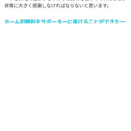
非常に大きく感謝しなければならないと思います。
ホーム初勝利をサポーターに届けることができた一
戦となりました
ホームで勝てない歯がゆさがあった中で、今日こそ必ず勝
つ！とおいう思いが全選手出ていたと思います。引き続
き、勝利を積み重ねていけるようがんばります。
20 FW 白木星
総括
ポゼッションの部分は表現しきれませんでしたが、カウン
ターのチャンスが来ると思っていたので、（得点シーン
は）あの場面で走りきれた・ゴールに向かえたことが良か
ったと思います。