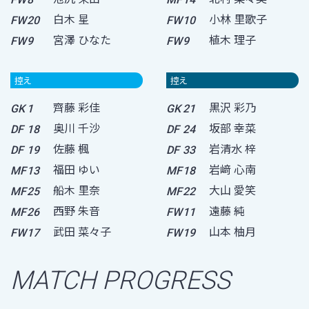
白木 星
小林 里歌子
FW
20
FW
10
宮澤 ひなた
植木 理子
FW
9
FW
9
控え
控え
齊藤 彩佳
黒沢 彩乃
GK
1
GK
21
奥川 千沙
坂部 幸菜
DF
18
DF
24
佐藤 楓
岩清水 梓
DF
19
DF
33
福田 ゆい
岩﨑 心南
MF
13
MF
18
船木 里奈
大山 愛笑
MF
25
MF
22
西野 朱音
遠藤 純
MF
26
FW
11
武田 菜々子
山本 柚月
FW
17
FW
19
MATCH PROGRESS