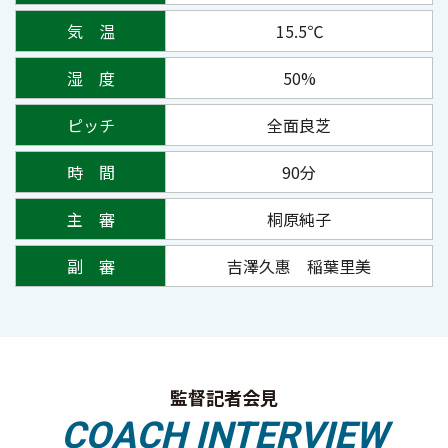
気 温
15.5℃
湿 度
50%
ピッチ
全面良芝
時 間
90分
主 審
桐原純子
副 審
吉澤久惠
稲葉里美
監督記者会見
COACH INTERVIEW