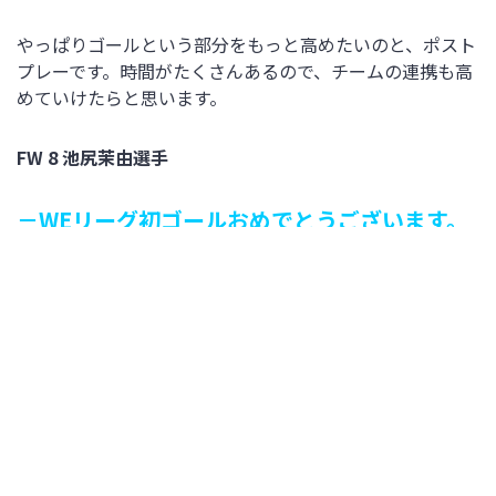
やっぱりゴールという部分をもっと高めたいのと、ポスト
プレーです。時間がたくさんあるので、チームの連携も高
めていけたらと思います。
FW 8 池尻茉由選手
－WEリーグ初ゴールおめでとうございます。
得点を取れたことについて率直な思いを聞か
せてください。
やっととれたというところで、すごく嬉しいです。まだま
だプレーでは反省することが多いので、そこは自分の修正
ポイントなので次に向けてしっかり準備したいという気持
ちです。
－2得点、それぞれのゴールシーンを振り返っ