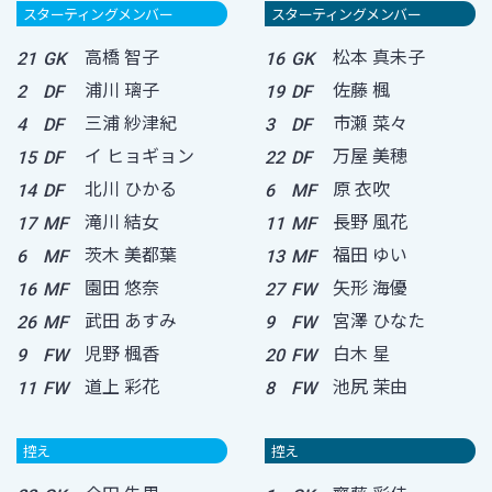
スターティングメンバー
スターティングメンバー
高橋 智子
松本 真未子
21
GK
16
GK
浦川 璃子
佐藤 楓
2
DF
19
DF
三浦 紗津紀
市瀬 菜々
4
DF
3
DF
イ ヒョギョン
万屋 美穂
15
DF
22
DF
北川 ひかる
原 衣吹
14
DF
6
MF
滝川 結女
長野 風花
17
MF
11
MF
茨木 美都葉
福田 ゆい
6
MF
13
MF
園田 悠奈
矢形 海優
16
MF
27
FW
武田 あすみ
宮澤 ひなた
26
MF
9
FW
児野 楓香
白木 星
9
FW
20
FW
道上 彩花
池尻 茉由
11
FW
8
FW
控え
控え