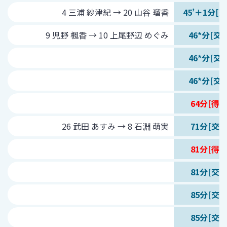
4 三浦 紗津紀 → 20 山谷 瑠香
45’＋1分[交
9 児野 楓香 → 10 上尾野辺 めぐみ
46*分[交代
46*分[交代
46*分[交代
64分[得点
26 武田 あすみ → 8 石淵 萌実
71分[交代
81分[得点
81分[交代
85分[交代
85分[交代