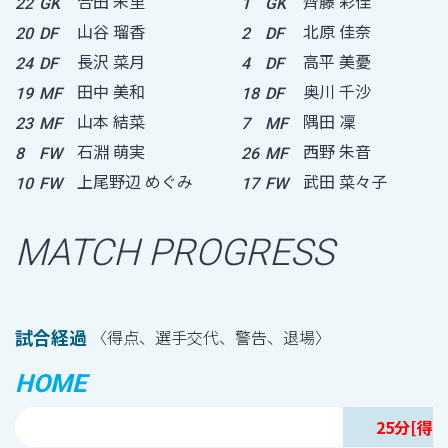
合田 朱里
齊藤 彩佳
22
GK
1
GK
山谷 瑠香
北原 佳奈
20
DF
2
DF
長沢 菜月
高平 美憂
24
DF
4
DF
田中 美和
奥川 千沙
19
MF
18
DF
山本 結菜
隅田 凜
23
MF
7
MF
石淵 萌実
西野 朱音
8
FW
26
MF
上尾野辺 めぐみ
武田 菜々子
10
FW
17
FW
MATCH PROGRESS
試合経過
〈得点、選手交代、警告、退場〉
HOME
25分[得点