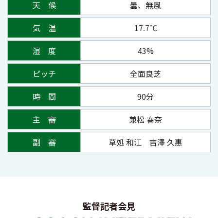
天 候
曇、無風
気 温
17
.7℃
湿 度
43%
ピッチ
全面良芝
時 間
90分
主 審
兼松 春奈
副 審
草処 和江
吉澤 久惠
監督記者会見