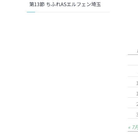
第13節 ちふれASエルフェン埼玉
« 7