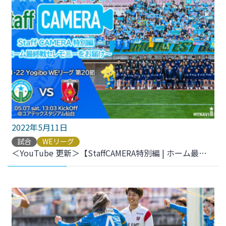
2022年5月11日
試合
WEリーグ
＜YouTube 更新＞【StaffCAMERA特別編 | ホーム最終戦セレモニーをお届け】2021-22 YogiboWEリーグ 第20節 vs.三菱重工浦和レッズレディース をアップしました