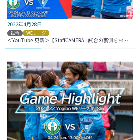
2022年4月28日
試合
WEリーグ
＜YouTube 更新＞【StaffCAMERA | 試合の裏側をお届け】2021-22 YogiboWEリーグ 第18節 vs.ちふれASエルフェン埼玉 をアップしました