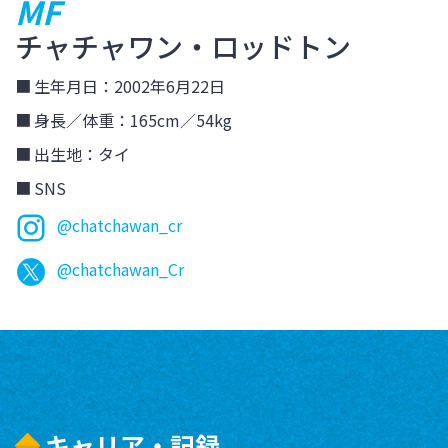
MF
チャチャワン・
ロッドトン
生年月日：2002年6月22日
身長／体重：165cm／54kg
出生地：タイ
SNS
@chatchawan_cr
@chatchawan_Cr
キャリア・記録