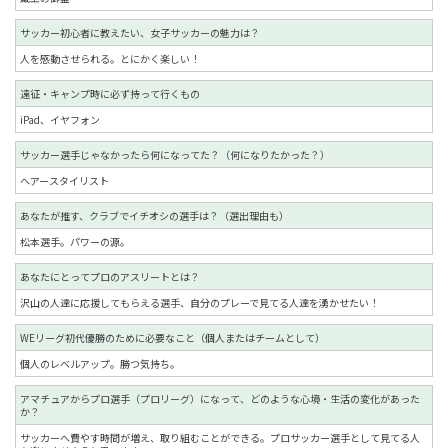
サッカー初心者に教えたい、女子サッカーの魅力は？
人を感動させられる。とにかく楽しい！
遠征・キャンプ時に必ず持って行くもの
iPad、イヤフォン
サッカー選手じゃなかったら何になってた？（何になりたかった？）
ヘアースタイリスト
あなたが推す、クラブでイチオシの選手は？（選出理由も）
松本選手。パワーの源。
あなたにとってプロのアスリートとは？
沢山の人達に応援してもらえる選手、自分のプレーで見てる人達を湧かせたい！
WEリーグ初代優勝のために必要なこと（個人またはチームとして）
個人のレベルアップ。勝つ気持ち。
アマチュアからプロ選手（プロリーグ）になって、どのような心境・生活の変化があった
か？
サッカーへ費やす時間が増え、取り組むことができる。プロサッカー選手として見てる人