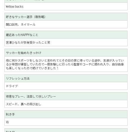
¥ellow bucks
好きなサッカー選手（敬称略）
関口訓充、ネイマール
最近あったHAPPYなこと
宮澤ひなたが卒検受かったこと笑
サッカーを始めたきっかけ
母に何かスポーツをしなさいと言われてとその日の家に帰っている途中、友達が入ってい
る少年団が練習していたので一度体験しに行ったら監督やコーチに誘われ入り、自分自身
も楽しくなったので続けていきました！
リフレッシュ方法
ドライブ
得意なプレー、注目してほしいプレー
スピード、裏への飛び出し
利き手
右