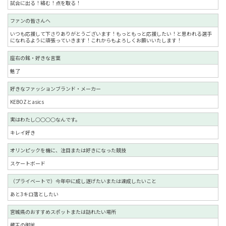
試合に出る！絡む！点を取る！
ファンの皆さんへ
いつも応援して下さりありがとうございます！もっともっと応援したい！と思われる選手
になれるように頑張っていきます！これからもよろしくお願いいたします！
座右の銘・好きな言葉
魅了
好きなファッションブランド・メーカー
KEBOZとasics
実はわたし○○○○なんです。
キレイ好き
オリンピックを機に、注目または好きになった競技
スケートボード
（プライベートで）今年中に成し遂げたいまたは達成したいこと
あと3キロ落としたい
宮城県のおすすめスポットまたは訪れたい場所
蔵王の御釜