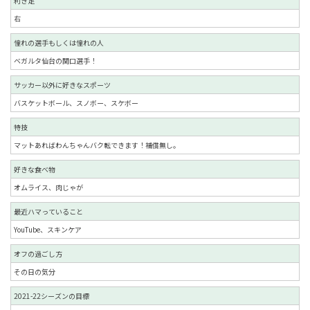
利き足
右
憧れの選手もしくは憧れの人
ベガルタ仙台の関口選手！
サッカー以外に好きなスポーツ
バスケットボール、スノボー、スケボー
特技
マットあればわんちゃんバク転できます！補償無し。
好きな食べ物
オムライス、肉じゃが
最近ハマっていること
YouTube、スキンケア
オフの過ごし方
その日の気分
2021-22シーズンの目標