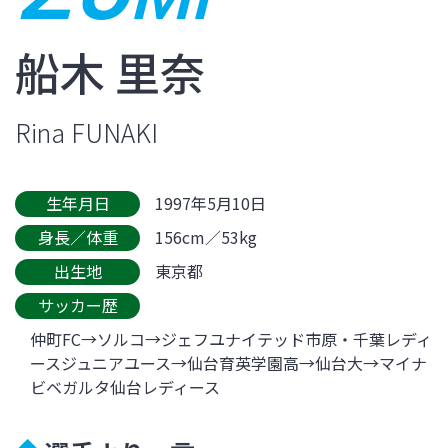
船木 里奈
Rina FUNAKI
生年月日
1997年5月10日
身長／体重
156cm／53kg
出生地
東京都
サッカー歴
仲町FC→ソルコ→ジェフユナイテッド市原・千葉レディ
ースジュニアユース→仙台育英学園高→仙台大→マイナ
ビベガルタ仙台レディース