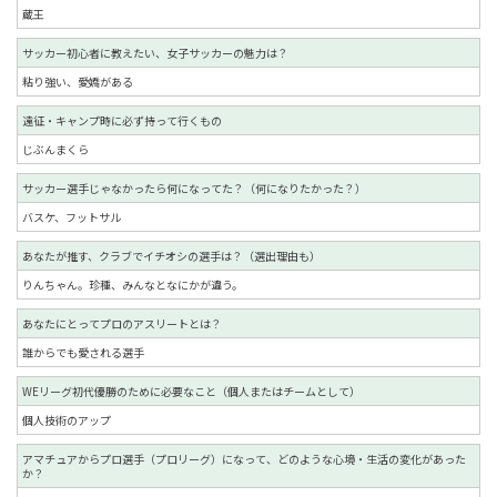
蔵王
サッカー初心者に教えたい、女子サッカーの魅力は？
粘り強い、愛嬌がある
遠征・キャンプ時に必ず持って行くもの
じぶんまくら
サッカー選手じゃなかったら何になってた？（何になりたかった？）
バスケ、フットサル
あなたが推す、クラブでイチオシの選手は？（選出理由も）
りんちゃん。珍種、みんなとなにかが違う。
あなたにとってプロのアスリートとは？
誰からでも愛される選手
WEリーグ初代優勝のために必要なこと（個人またはチームとして）
個人技術のアップ
アマチュアからプロ選手（プロリーグ）になって、どのような心境・生活の変化があった
か？