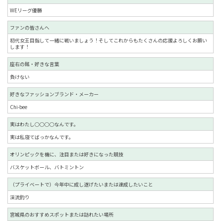
WEリーグ優勝
ファンの皆さんへ
初代女王目指して一緒に戦いましょう！そしてこれからもたくさんの応援よろしくお願い
します！
座右の銘・好きな言葉
負けない
好きなファッションブランド・メーカー
Chi-bee
実はわたし○○○○なんです。
実は私寝てばっかなんです。
オリンピックを機に、注目または好きになった競技
バスケットボール、バトミントン
（プライベートで）今年中に成し遂げたいまたは達成したいこと
渓流釣り
宮城県のおすすめスポットまたは訪れたい場所