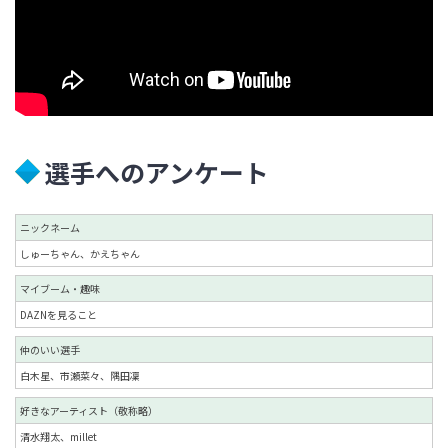
選手へのアンケート
ニックネーム
しゅーちゃん、かえちゃん
マイブーム・趣味
DAZNを見ること
仲のいい選手
白木星、市瀬菜々、隅田凜
好きなアーティスト（敬称略）
清水翔太、millet