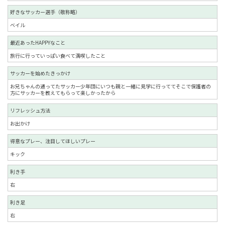
好きなサッカー選手（敬称略）
ベイル
最近あったHAPPYなこと
旅行に行っていっぱい食べて満喫したこと
サッカーを始めたきっかけ
お兄ちゃんの通ってたサッカー少年団にいつも親と一緒に見学に行っててそこで保護者の
方にサッカーを教えてもらって楽しかったから
リフレッシュ方法
お出かけ
得意なプレー、注目してほしいプレー
キック
利き手
右
利き足
右