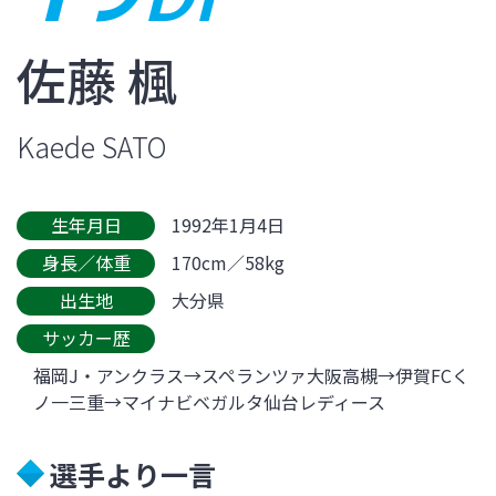
佐藤 楓
Kaede SATO
生年月日
1992年1月4日
身長／体重
170cm／58kg
出生地
大分県
サッカー歴
福岡J・アンクラス→スペランツァ大阪高槻→伊賀FCく
ノ一三重→マイナビベガルタ仙台レディース
選手より一言