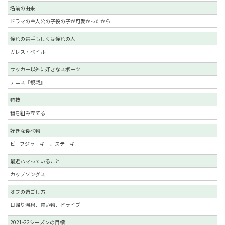
名前の由来
ドラマの主人公の子役の子が可愛かったから
憧れの選手もしくは憧れの人
ガレス・ベイル
サッカー以外に好きなスポーツ
テニス『観戦』
特技
物を組み立てる
好きな食べ物
ビーフジャーキー、ステーキ
最近ハマっていること
カップソングス
オフの過ごし方
日帰り温泉、買い物、ドライブ
2021-22シーズンの目標