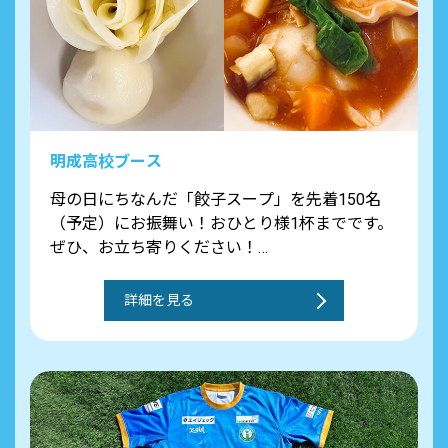
明成高校ブース
母の日にちなんだ「餃子スープ」を先着150名
（予定）にお振舞い！おひとり様1杯までです。
ぜひ、お立ち寄りください！
①塩竈の蜂屋食品のまるもち餃子、塩竈松島湾
のワカメと花卵のスープ
詳細を見る
②本校でつくる花形の餃子、大郷の味噌を使っ
たトマ味噌ミネストローネ