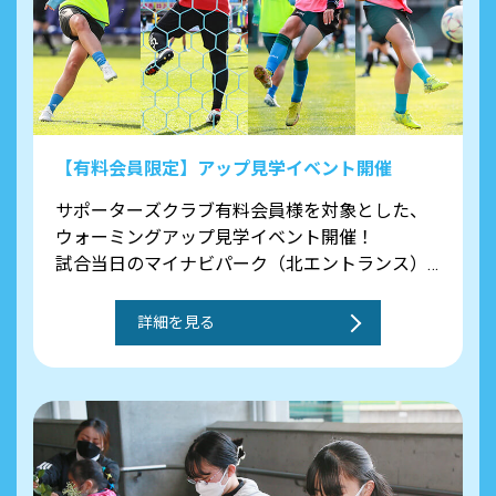
【有料会員限定】アップ見学イベント開催
サポーターズクラブ有料会員様を対象とした、
ウォーミングアップ見学イベント開催！
試合当日のマイナビパーク（北エントランス）
内に設けている「サポーターズクラブ会員ブー
ス」にて先着20名様を対象に整理券をお配りい
詳細を見る
たします。
ぜひこの機会に選手たちのプレーをピッチレベ
ルでご体感ください！
※1会員様1枚の整理券配布となり、枚数に達し
次第終了となります。
※会員証のご提示を引換え時にお願いしており