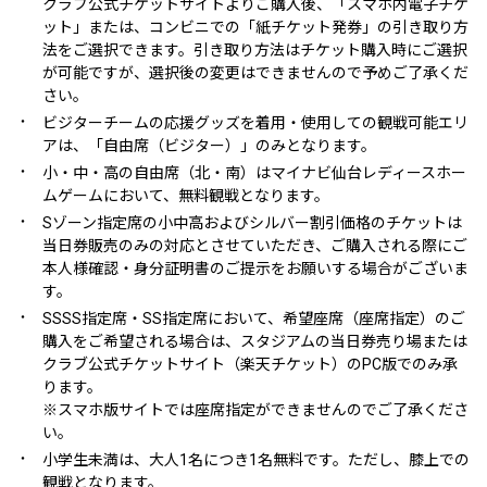
クラブ公式チケットサイトよりご購入後、「スマホ内電子チケ
ット」または、コンビニでの「紙チケット発券」の引き取り方
法をご選択できます。引き取り方法はチケット購入時にご選択
が可能ですが、選択後の変更はできませんので予めご了承くだ
さい。
・
ビジターチームの応援グッズを着用・使用しての観戦可能エリ
アは、「自由席（ビジター）」のみとなります。
・
小・中・高の自由席（北・南）はマイナビ仙台レディースホー
ムゲームにおいて、無料観戦となります。
・
Sゾーン指定席の小中高およびシルバー割引価格のチケットは
当日券販売のみの対応とさせていただき、ご購入される際にご
本人様確認・身分証明書のご提示をお願いする場合がございま
す。
・
SSSS指定席・SS指定席において、希望座席（座席指定）のご
購入をご希望される場合は、スタジアムの当日券売り場または
クラブ公式チケットサイト（楽天チケット）のPC版でのみ承
ります。
※スマホ版サイトでは座席指定ができませんのでご了承くださ
い。
・
小学生未満は、大人1名につき1名無料です。ただし、膝上での
観戦となります。