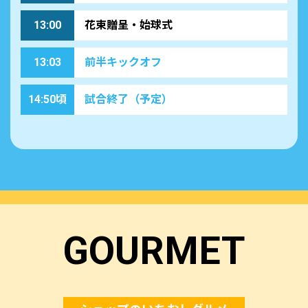
13:00
花束贈呈・始球式
13:03
前半キックオフ
14:50頃
試合終了（予定）
GOURMET