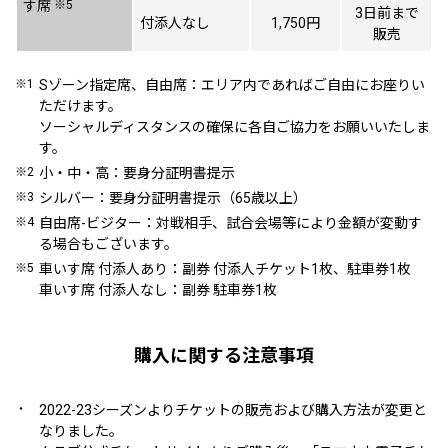
す席
※5
3日前まで
付添人なし
1,750円
販売
※1
Sゾーン指定席、自由席：エリア内であればご自由にお座りい
ただけます。
ソーシャルディスタンスの確保に各自ご協力をお願いいたしま
す。
※2
小・中・高：要身分証明書提示
※3
シルバー：要身分証明書提示（65歳以上）
※4
自由席-ビジター：対戦相手、試合会場等により金額が変動す
る場合もございます。
※5
車いす席 付添人あり：副券 付添人チケット1枚、駐車券1枚
車いす席 付添人なし：副券 駐車券1枚
購入に関する注意事項
・
2022-23シーズンよりチケットの販売および購入方法が変更と
なりました。