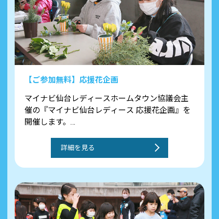
ます。
※集合場所等の詳細は、ブースにてご案内いた
します。
【ご参加無料】応援花企画
マイナビ仙台レディースホームタウン協議会主
催の『マイナビ仙台レディース 応援花企画』を
開催します。
親子でフラワーアレンジメントを楽しんだ後に
は試合観戦はもちろん、作った応援花はコンコ
詳細を見る
ース内に展示いたします！マイナビカラーのフ
ラワーアレンジメントで、ぜひ選手たちへの後
押しをよろしくお願いします。
※事前申し込み必須