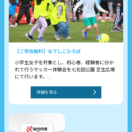
【ご参加無料】なでしこひろば
小学生女子を対象とし、初心者、経験者に分か
れて行うサッカー体験会を七北田公園 芝生広場
にて行います。
また、ご参加いただいたみなさまには、13時キ
ックオフマイナビ仙台レディースvsアルビレッ
詳細を見る
クス新潟レディース戦無料ご招待！
※事前申し込み必須