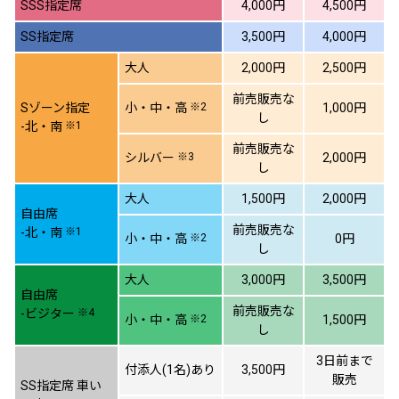
SSS指定席
4,000円
4,500円
SS指定席
3,500円
4,000円
大人
2,000円
2,500円
前売販売な
Sゾーン指定
小・中・高
※2
1,000円
し
-北・南
※1
前売販売な
シルバー
※3
2,000円
し
大人
1,500円
2,000円
自由席
前売販売な
-北・南
※1
小・中・高
※2
0円
し
大人
3,000円
3,500円
自由席
前売販売な
-ビジター
※4
小・中・高
※2
1,500円
し
3日前まで
付添人(1名)あり
3,500円
販売
SS指定席 車い