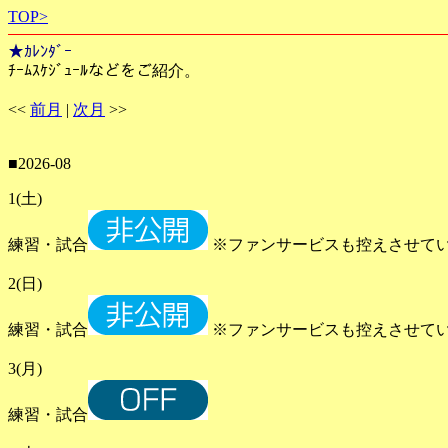
TOP>
★ｶﾚﾝﾀﾞｰ
ﾁｰﾑｽｹｼﾞｭｰﾙなどをご紹介。
<<
前月
|
次月
>>
■2026-08
1(土)
練習・試合
※ファンサービスも控えさせて
2(日)
練習・試合
※ファンサービスも控えさせて
3(月)
練習・試合