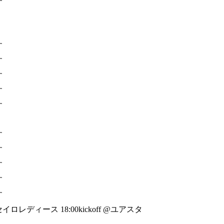
す
す
す
す
す
す
す
す
す
す
す
レディース 18:00kickoff @ユアスタ