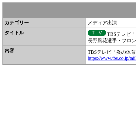
カテゴリー
メディア出演
タイトル
TBSテレビ「
長野風花選手・フロン
内容
TBSテレビ「炎の体
https://www.tbs.co.jp/tai