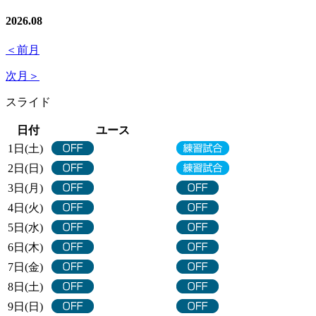
2026
.
08
＜前月
次月＞
スライド
日付
ユース
1日(土)
2日(日)
3日(月)
4日(火)
5日(水)
6日(木)
7日(金)
8日(土)
9日(日)